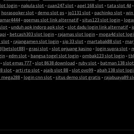
lot login
-
nakula slot
-
cuan247 slot
-
apel 168 slot
-
tata slot 4d
-
horaspoker slot
-
demo slot ps
-
jp1131 slot
-
pachinko slot
-
win 
amar4444
-
qqemas slot link alternatif
-
situs123 slot login
-
loga
slot
-
unduh apk indorp apk slot
-
slot dadu login link alternatif
-
i
api
-
betcash303 slot login
-
rajamas slot login
-
moga4d slot log
 slot
-
rajangamen slot login
-
sip 33 slot
-
martabak88 slot
-
marj
d(betslot88)
-
grasi slot
-
slot pejuang kasino
-
login supra slot
-
m
gin
-
edm slot
-
bangsa togel slot login
-
ombak123 slot login
-
tb
-
slot emas 777
-
slot 8638 download
-
ruby slot
-
batman 138 slot
8 slot
-
arti rtp slot
-
ajaib slot 88
-
slot ovo99
-
abah 138 slot log
t mega288
-
login cnn slot
-
situs demo slot gratis
-
rajabuaya89 sl