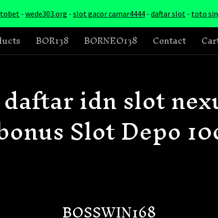
otobet
-
wede303.org
-
slot gacor camar4444
-
daftar slot
-
toto si
ducts
BOR138
BORNEO138
Contact
Cart
aftar idn slot nex
 bonus Slot Depo 10
BOSSWIN168