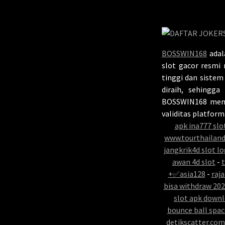
BOSSWIN168
adal
slot gacor resmi
tinggi dan siste
diraih, sehingg
BOSSWIN168 membe
validitas platform
apk ina777 slo
www.tourthailan
jangkrik4d slot lo
awan 4d slot
-
t
+✅asia128
-
raja
bisa withdraw 20
slot apk down
bounce ball spa
detikscatter.com