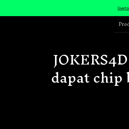
livet
Pro
JOKERS4D d
dapat chip