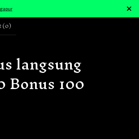
ngapur
 (
0
)
us langsung
0 Bonus 100